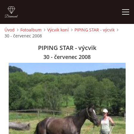
Úvod
Fotoalbum
Výcvik koní
PIPING STAR - výcvik
30 - červenec 2008
ÚVOD
PIPING STAR - výcvik
KONTAKT
30 - červenec 2008
VÝCVIK KONÍ
STÁJ ECOLA (HAKLOVY DVORY)
ECOLA EQUESTRIAN
PROBĚHLÉ AKCE