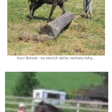
AKCE 2025
AKCE 2026
Kurz Borová - na skocích občas nechala nohy...
© 2026 eStránky.cz