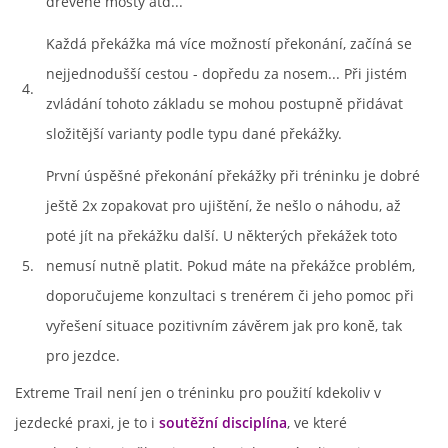
dřevěné mosty atd...
Každá překážka má více možností překonání, začíná se
nejjednodušší cestou - dopředu za nosem... Při jistém
4.
zvládání tohoto základu se mohou postupně přidávat
složitější varianty podle typu dané překážky.
První úspěšné překonání překážky při tréninku je dobré
ještě 2x zopakovat pro ujištění, že nešlo o náhodu, až
poté jít na překážku další. U některých překážek toto
5.
nemusí nutně platit. Pokud máte na překážce problém,
doporučujeme konzultaci s trenérem či jeho pomoc při
vyřešení situace pozitivním závěrem jak pro koně, tak
pro jezdce.
Extreme Trail není jen o tréninku pro použití kdekoliv v
jezdecké praxi, je to i
soutěžní disciplína
, ve které