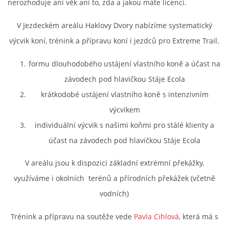
nerozhoduje ani věk ani to, zda a jakou máte licenci.
V Jezdeckém areálu Haklovy Dvory nabízíme systematický
výcvik koní, trénink a přípravu koní i jezdců pro Extreme Trail.
formu dlouhodobého ustájení vlastního koně a účast na
závodech pod hlavičkou Stáje Ecola
krátkodobé ustájení vlastního koně s intenzivním
výcvikem
individuální výcvik s našimi koňmi pro stálé klienty a
účast na závodech pod hlavičkou Stáje Ecola
V areálu jsou k dispozici základní extrémní překážky,
využíváme i okolních terénů a přírodních překážek (včetně
vodních)
Trénink a přípravu na soutěže vede
Pavla Cihlová
, která má s