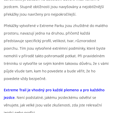
jezdcem. Stupně obtížnosti jsou navyšovány a nejobtížnější
AKCE 2025
překážky jsou navrženy pro nejpokročilejší.
AKCE 2026
Překážky vytvořené v Extreme Parku jsou zhuštěné do malého
prostoru, navazují jedna na druhou, přičemž každá
představuje specifický profil, velikost, tvar, různorodost
povrchu. Tím jsou vytvořené extrémní podmínky, které byste
nemohli v přírodě takto pohromadě potkat. Při pravidelném
tréninku si vytvoříte se svým koněm takovou důvěru, že s vámi
půjde všude tam, kam ho povedete a bude věřit, že ho
povedete vždy bezpečně.
© 2026 eStránky.cz
Extreme Trail je vhodný pro každé plemeno a pro každého
jezdce
. Není podstatné, jakému jezdeckému odvětví se
věnujete, jak velké jsou vaše zkušenosti, zda jste rekreační
jezdci nebo profíci...