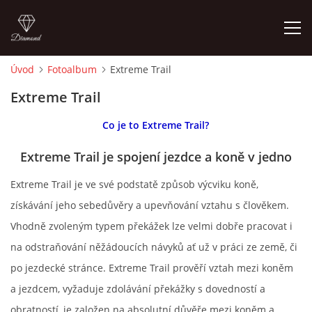
Úvod
Fotoalbum
Extreme Trail
ÚVOD
Extreme Trail
Co je to Extreme Trail?
KONTAKT
Extreme Trail je spojení jezdce a koně v jedno
VÝCVIK KONÍ
Extreme Trail je ve své podstatě způsob výcviku koně,
získávání jeho sebedůvěry a upevňování vztahu s člověkem.
STÁJ ECOLA (HAKLOVY DVORY)
Vhodně zvoleným typem překážek lze velmi dobře pracovat i
na odstraňování něžádoucích návyků ať už v práci ze země, či
ECOLA EQUESTRIAN
po jezdecké stránce. Extreme Trail prověří vztah mezi koněm
a jezdcem, vyžaduje zdolávání překážky s dovedností a
PROBĚHLÉ AKCE
obratností, je založen na absolutní důvěře mezi koněm a