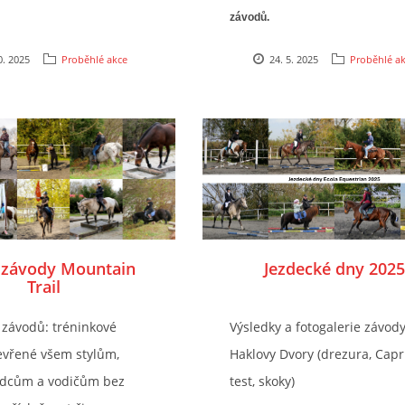
závodů.
0. 2025
Proběhlé akce
24. 5. 2025
Proběhlé a
závody Mountain
Jezdecké dny 2025
Trail
 závodů: tréninkové
Výsledky a fotogalerie závod
evřené všem stylům,
Haklovy Dvory (drezura, Capri
zdcům a vodičům bez
test, skoky)