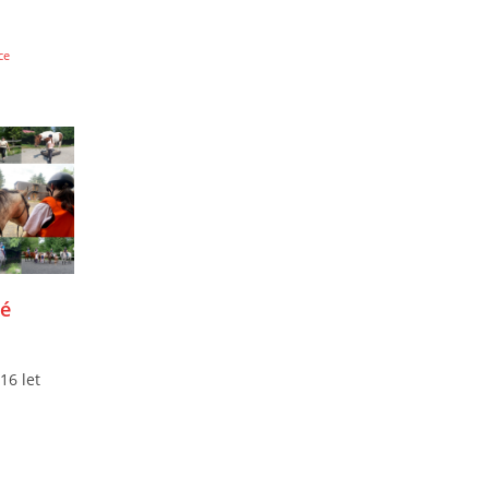
ce
ké
16 let