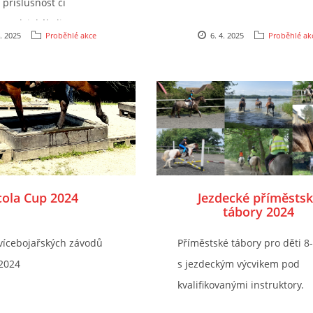
příslušnost či
ost k jakékoliv
4. 2025
Proběhlé akce
6. 4. 2025
Proběhlé ak
.
cola Cup 2024
Jezdecké příměsts
tábory 2024
 vícebojařských závodů
Příměstské tábory pro děti 8-
.2024
s jezdeckým výcvikem pod
kvalifikovanými instruktory.