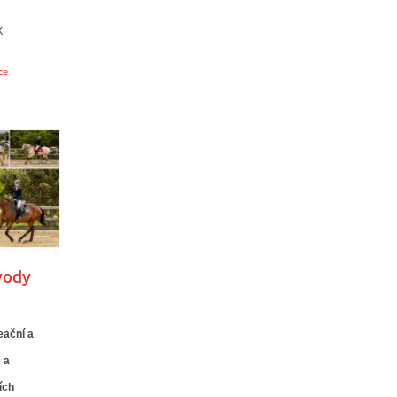
k
ce
každý
vody
eační a
 a
ích