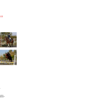
kce
y
lli-