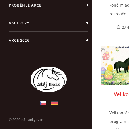
koně mladé
PROBĚHLÉ AKCE
rekreační 
soutěž Tra
AKCE 2025
23. 
AKCE 2026
Velik
Velikonoč
© 2026 eStránky.cz
program pr