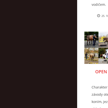
vodičem.
25. 1
OPEN 
Charakter
závody ot
koním, je