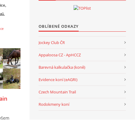
ice,
dů.
OBLÍBENÉ ODKAZY
kce
Jockey Club ČR
Appaloosa CZ - ApHCCZ
Barevná kalkulačka (koně)
Evidence koní (eAGRI)
Czech Mountain Trail
ain
Rodokmeny koní
 všem