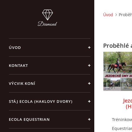
Úvod
Proběh
Proběhlé 
ÚVOD
KONTAKT
VÝCVIK KONÍ
Jez
STÁJ ECOLA (HAKLOVY DVORY)
(H
ECOLA EQUESTRIAN
Tréninkov
Equestria