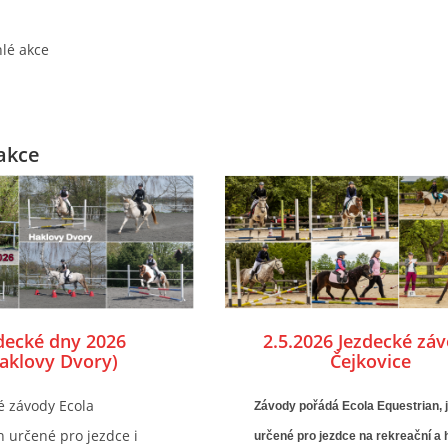
lé akce
akce
decké dny 2026
2.5.2026 Jezdecké zá
aklovy Dvory)
Čejkovice
é závody Ecola
Závody pořádá Ecola Equestrian, 
n určené pro jezdce i
určené pro jezdce na rekreační a