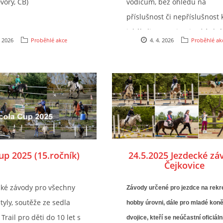
vory, ČB)
vodičům, bez ohledu na
příslušnost či nepříslušnost 
jakékoliv organizaci. Ať úplní
. 2026
Proběhlé akce
4. 4. 2026
Proběhlé ak
začátečníci nebo pokročilí - 
si tu svoji soutěž najde.
up 2025 (15.ročník)
24.5.2025 Jezdecké zá
Čejkovice
ské závody pro všechny
Závody určené pro jezdce na rekr
tyly, soutěže ze sedla
hobby úrovni, dále pro mladé koně
 Trail pro děti do 10 let s
dvojice, kteří se neúčastní oficiáln