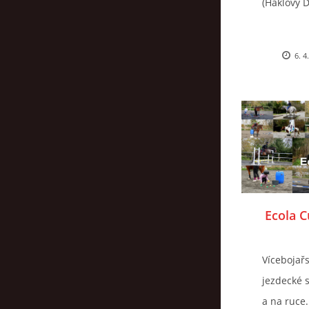
(Haklovy D
6. 4
Ecola C
Vícebojař
jezdecké s
a na ruce.