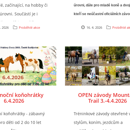
, začínající, na hobby či
úrovni, dále pro mladé koně a dvoj
úrovni. Součástí je i
kteří se neúčastní oficiálních závo
il pro děti s vodičem.
4. 2026
Proběhlé akce
16. 4. 2026
Proběhlé a
onoční koňohrátky
OPEN závody Mount
6.4.2026
Trail 3.-4.4.2026
ní koňohrátky - zábavný
Tréninkové závody otevřené
o děti od 2 do 10 let
stylům, koním, jezdcům a