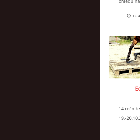
ohledu na 
nepříslušn
12. 
organizaci
E
14.ročník
19.-20.10