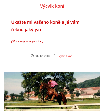
Výcvik koní
Ukažte mi vašeho koně a já vám
řeknu jaký jste.
(Staré anglické přísloví)
31. 12. 2007
Výcvik koní