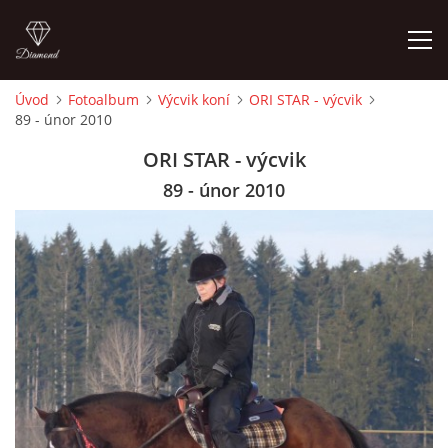
Úvod
Fotoalbum
Výcvik koní
ORI STAR - výcvik
89 - únor 2010
ÚVOD
ORI STAR - výcvik
KONTAKT
89 - únor 2010
VÝCVIK KONÍ
STÁJ ECOLA (HAKLOVY DVORY)
ECOLA EQUESTRIAN
PROBĚHLÉ AKCE