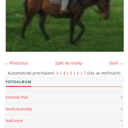
← Předchozí
Zpět do složky
Další →
Automatické procházení:
3
|
4
|
5
|
6
|
7
(čas ve vteřinách)
FOTOALBUM
Extreme Trail
Koně na prodej
Naši koně