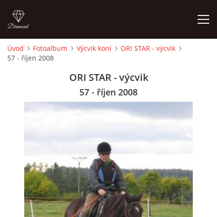
Úvod
Fotoalbum
Výcvik koní
ORI STAR - výcvik
57 - říjen 2008
ÚVOD
ORI STAR - výcvik
KONTAKT
57 - říjen 2008
VÝCVIK KONÍ
STÁJ ECOLA (HAKLOVY DVORY)
ECOLA EQUESTRIAN
PROBĚHLÉ AKCE