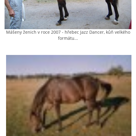
AKCE 2025
AKCE 2026
Mášeny ženich v roce 2007 - hřebec Jazz Dancer, kůň velkého
formátu...
© 2026 eStránky.cz