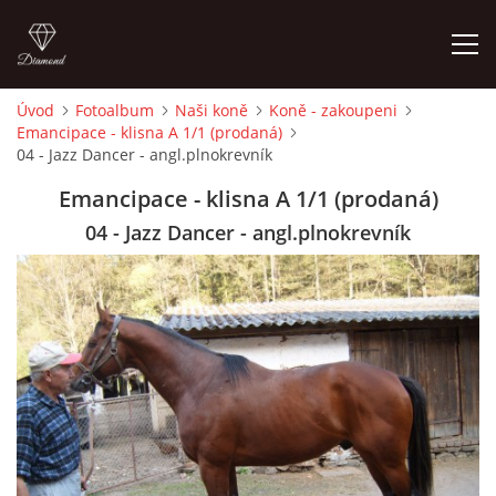
Úvod
Fotoalbum
Naši koně
Koně - zakoupeni
Emancipace - klisna A 1/1 (prodaná)
ÚVOD
04 - Jazz Dancer - angl.plnokrevník
Emancipace - klisna A 1/1 (prodaná)
KONTAKT
04 - Jazz Dancer - angl.plnokrevník
VÝCVIK KONÍ
STÁJ ECOLA (HAKLOVY DVORY)
ECOLA EQUESTRIAN
PROBĚHLÉ AKCE