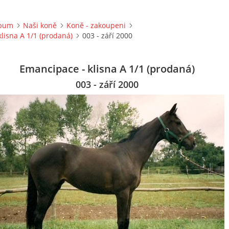
lbum
Naši koně
Koně - zakoupeni
lisna A 1/1 (prodaná)
003 - září 2000
Emancipace - klisna A 1/1 (prodaná)
003 - září 2000