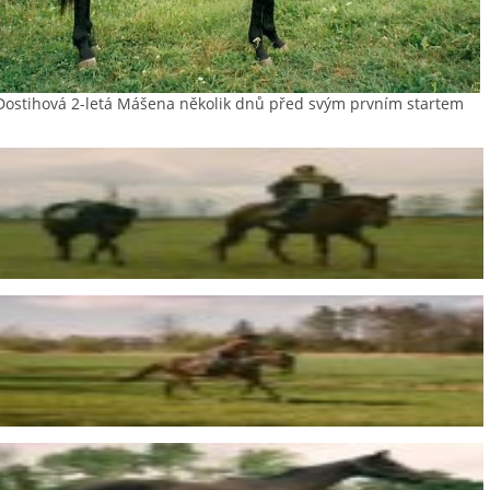
Dostihová 2-letá Mášena několik dnů před svým prvním startem