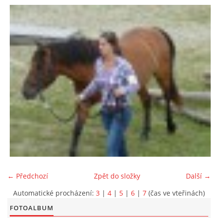
← Předchozí
Zpět do složky
Další →
Automatické procházení:
3
|
4
|
5
|
6
|
7
(čas ve vteřinách)
FOTOALBUM