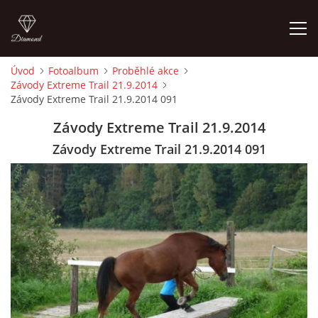
Úvod
Fotoalbum
Proběhlé akce
Závody Extreme Trail 21.9.2014
ÚVOD
Závody Extreme Trail 21.9.2014 091
Závody Extreme Trail 21.9.2014
KONTAKT
Závody Extreme Trail 21.9.2014 091
VÝCVIK KONÍ
STÁJ ECOLA (HAKLOVY DVORY)
ECOLA EQUESTRIAN
PROBĚHLÉ AKCE