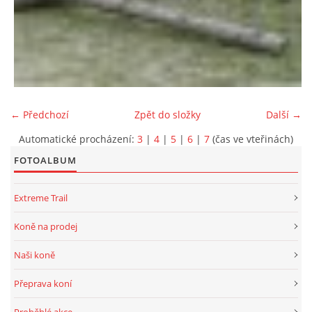
← Předchozí
Zpět do složky
Další →
Automatické procházení:
3
|
4
|
5
|
6
|
7
(čas ve vteřinách)
FOTOALBUM
Extreme Trail
Koně na prodej
Naši koně
Přeprava koní
Proběhlé akce