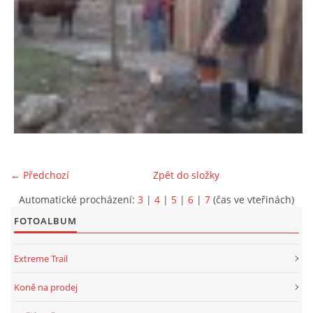
← Předchozí
Zpět do složky
Automatické procházení:
3
|
4
|
5
|
6
|
7
(čas ve vteřinách)
FOTOALBUM
Extreme Trail
Koně na prodej