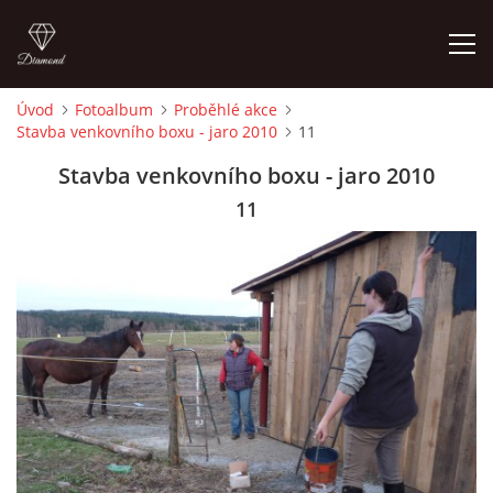
Úvod
Fotoalbum
Proběhlé akce
Stavba venkovního boxu - jaro 2010
11
ÚVOD
Stavba venkovního boxu - jaro 2010
KONTAKT
11
VÝCVIK KONÍ
STÁJ ECOLA (HAKLOVY DVORY)
ECOLA EQUESTRIAN
PROBĚHLÉ AKCE