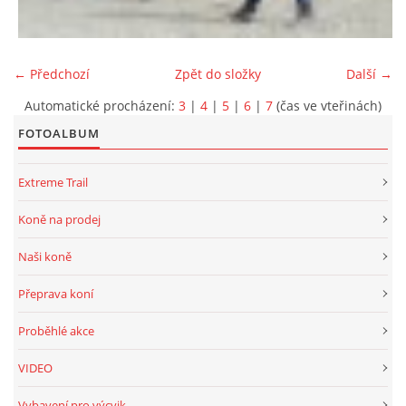
← Předchozí
Zpět do složky
Další →
Automatické procházení:
3
|
4
|
5
|
6
|
7
(čas ve vteřinách)
FOTOALBUM
Extreme Trail
Koně na prodej
Naši koně
Přeprava koní
Proběhlé akce
VIDEO
Vybavení pro výcvik