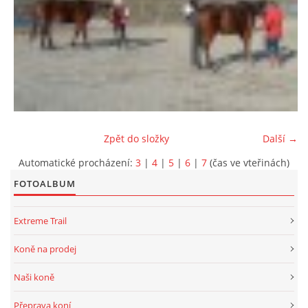
Zpět do složky
Další →
Automatické procházení:
3
|
4
|
5
|
6
|
7
(čas ve vteřinách)
FOTOALBUM
Extreme Trail
Koně na prodej
Naši koně
Přeprava koní