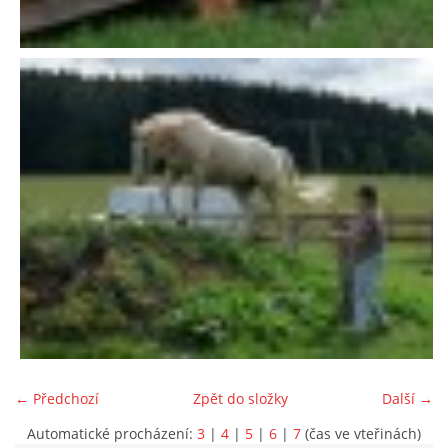
← Předchozí
Zpět do složky
Další →
Automatické procházení:
3
|
4
|
5
|
6
|
7
(čas ve vteřinách)