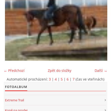
← Předchozí
Zpět do složky
Další →
Automatické procházení:
3
|
4
|
5
|
6
|
7
(čas ve vteřinách)
FOTOALBUM
Extreme Trail
Koně na prodej