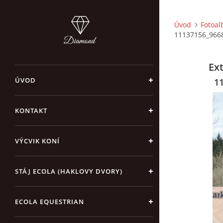
Úvod
Fotoa
11137156_966
Ex
ÚVOD
1
KONTAKT
VÝCVIK KONÍ
STÁJ ECOLA (HAKLOVY DVORY)
ECOLA EQUESTRIAN