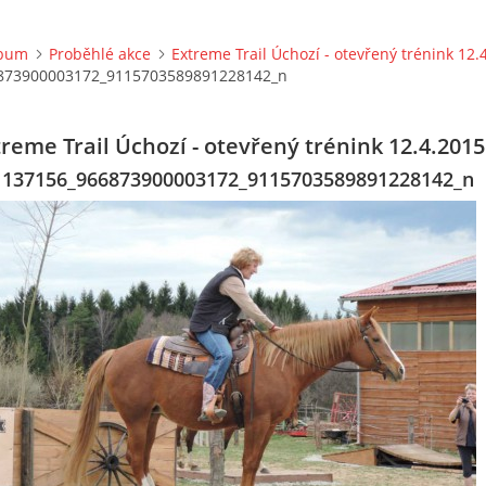
lbum
Proběhlé akce
Extreme Trail Úchozí - otevřený trénink 12.
873900003172_9115703589891228142_n
treme Trail Úchozí - otevřený trénink 12.4.2015
1137156_966873900003172_9115703589891228142_n