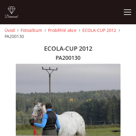
Úvod
Fotoalbum
Proběhlé akce
ECOLA-CUP 2012
PA200130
ÚVOD
ECOLA-CUP 2012
KONTAKT
PA200130
VÝCVIK KONÍ
STÁJ ECOLA (HAKLOVY DVORY)
ECOLA EQUESTRIAN
PROBĚHLÉ AKCE