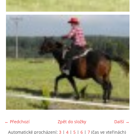
← Předchozí
Zpět do složky
Další →
Automatické procházení:
3
|
4
|
5
|
6
|
7
(čas ve vteřinách)