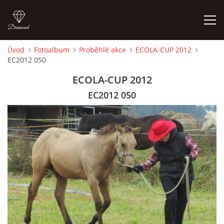
Úvod
Fotoalbum
Proběhlé akce
ECOLA-CUP 2012
EC2012 050
ÚVOD
ECOLA-CUP 2012
KONTAKT
EC2012 050
VÝCVIK KONÍ
STÁJ ECOLA (HAKLOVY DVORY)
ECOLA EQUESTRIAN
PROBĚHLÉ AKCE