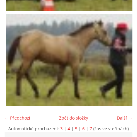
← Předchozí
Zpět do složky
Další →
Automatické procházení:
3
|
4
|
5
|
6
|
7
(čas ve vteřinách)