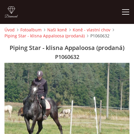
Úvod
Fotoalbum
Naši koně
Koně - vlastní chov
Piping Star - klisna Appaloosa (prodaná)
P1060632
ÚVOD
Piping Star - klisna Appaloosa (prodaná)
KONTAKT
P1060632
VÝCVIK KONÍ
STÁJ ECOLA (HAKLOVY DVORY)
ECOLA EQUESTRIAN
PROBĚHLÉ AKCE