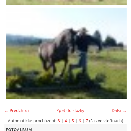
← Předchozí
Zpět do složky
Další →
Automatické procházení:
3
|
4
|
5
|
6
|
7
(čas ve vteřinách)
FOTOALBUM