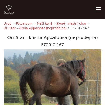
Úvod
Fotoalbum
Naši koně
Koně - vlastní chov
Ori Star - klisna Appaloosa (neprodejná)
EC2012 167
ÚVOD
Ori Star - klisna Appaloosa (neprodejná)
KONTAKT
EC2012 167
VÝCVIK KONÍ
STÁJ ECOLA (HAKLOVY DVORY)
ECOLA EQUESTRIAN
PROBĚHLÉ AKCE