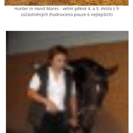
Hunter in Hand Mares - velmi pěkné 4. a 5. místo z 9
AKCE 2025
zúčastněných (hodnoceno pouze 6 nejlepších)
AKCE 2026
© 2026 eStránky.cz