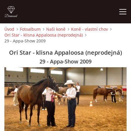
Úvod
Fotoalbum
Naši koně
Koně - vlastní chov
Ori Star - klisna Appaloosa (neprodejná)
ÚVOD
29 - Appa-Show 2009
Ori Star - klisna Appaloosa (neprodejná)
KONTAKT
29 - Appa-Show 2009
VÝCVIK KONÍ
STÁJ ECOLA (HAKLOVY DVORY)
ECOLA EQUESTRIAN
PROBĚHLÉ AKCE