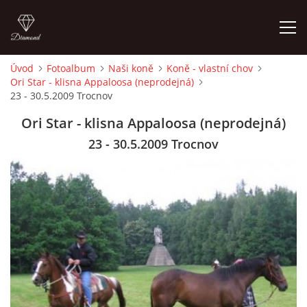
Úvod
Fotoalbum
Naši koně
Koně - vlastní chov
Ori Star - klisna Appaloosa (neprodejná)
ÚVOD
23 - 30.5.2009 Trocnov
Ori Star - klisna Appaloosa (neprodejná)
KONTAKT
23 - 30.5.2009 Trocnov
VÝCVIK KONÍ
STÁJ ECOLA (HAKLOVY DVORY)
ECOLA EQUESTRIAN
PROBĚHLÉ AKCE