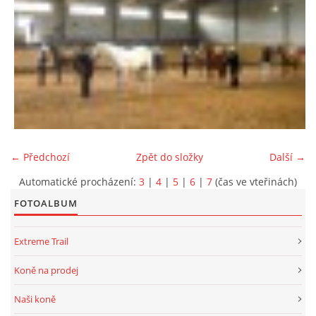
← Předchozí
Zpět do složky
Další →
Automatické procházení:
3
|
4
|
5
|
6
|
7
(čas ve vteřinách)
FOTOALBUM
Extreme Trail
Koně na prodej
Naši koně