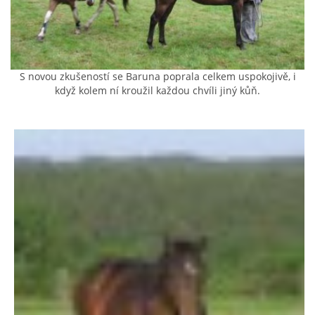
AKCE 2025
AKCE 2026
S novou zkušeností se Baruna poprala celkem uspokojivě, i
když kolem ní kroužil každou chvíli jiný kůň.
© 2026 eStránky.cz