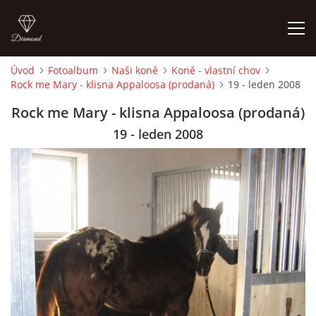
Úvod
Fotoalbum
Naši koně
Koně - vlastní chov
Rock me Mary - klisna Appaloosa (prodaná)
19 - leden 2008
ÚVOD
Rock me Mary - klisna Appaloosa (prodaná)
KONTAKT
19 - leden 2008
VÝCVIK KONÍ
STÁJ ECOLA (HAKLOVY DVORY)
ECOLA EQUESTRIAN
PROBĚHLÉ AKCE