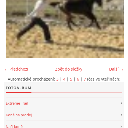
← Předchozí
Zpět do složky
Další →
Automatické procházení:
3
|
4
|
5
|
6
|
7
(čas ve vteřinách)
FOTOALBUM
Extreme Trail
Koně na prodej
Naši koně