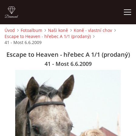
Úvod
Fotoalbum
Naši koně
Koně - vlastní chov
Escape to Heaven - hřebec A 1/1 (prodaný)
ÚVOD
41 - Most 6.6.2009
Escape to Heaven - hřebec A 1/1 (prodaný)
KONTAKT
41 - Most 6.6.2009
VÝCVIK KONÍ
STÁJ ECOLA (HAKLOVY DVORY)
ECOLA EQUESTRIAN
PROBĚHLÉ AKCE