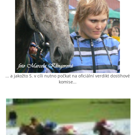
AKCE 2025
AKCE 2026
... a jakožto 5. v cíli nutno počkat na oficiální verdikt dostihové
komise...
© 2026 eStránky.cz