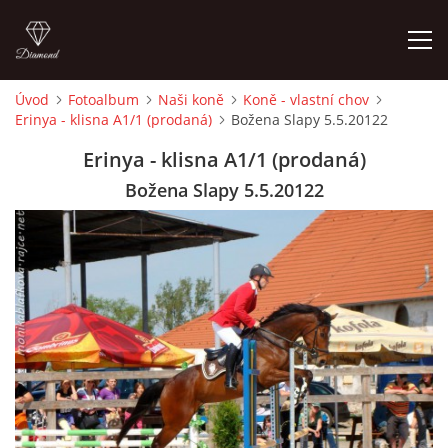
Úvod
Fotoalbum
Naši koně
Koně - vlastní chov
Erinya - klisna A1/1 (prodaná)
Božena Slapy 5.5.20122
ÚVOD
Erinya - klisna A1/1 (prodaná)
KONTAKT
Božena Slapy 5.5.20122
VÝCVIK KONÍ
STÁJ ECOLA (HAKLOVY DVORY)
ECOLA EQUESTRIAN
PROBĚHLÉ AKCE