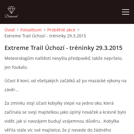
Úvod
Fotoalbum
Proběhlé akce
Extreme Trail Úchozí - tréninky 29.3.2015
ÚVOD
Extreme Trail Úchozí - tréninky 29.3.2015
KONTAKT
Meteorologům naštěstí nevyšla předpověď, takže nepršelo,
jen foukalo.
VÝCVIK KONÍ
Účast 8 koní, od všelijakých začátků až po mazácké výkony na
závěr...
STÁJ ECOLA (HAKLOVY DVORY)
Za zmínku stojí účast kobylky slepé na jedno oko, která
ECOLA EQUESTRIAN
začínala se svojí majitelkou jako úplný nováček a krásně bylo
vidět, jak si navzájem budují vzájemnou důvěru.. Kobylka
PROBĚHLÉ AKCE
věřila stále víc své majitelce, že jí nevede do žádného