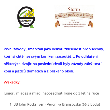
AKCE 2025
AKCE 2026
První závody jsme vzali jako velkou zkušenost pro všechny,
kteří si chtěli se svým koníkem zasoutěžit. Po odhlášení
některých dvojic na poslední chvíli byly závody záležitostí
koní a jezdců domácích a z blízkého okolí.
© 2026 eStránky.cz
Výskedky:
Junioři, mládež a mladí neobsednutí koně do 3 let na ruce
BB John Rocksilver - Veronika Branšovská (66,5 bodů)