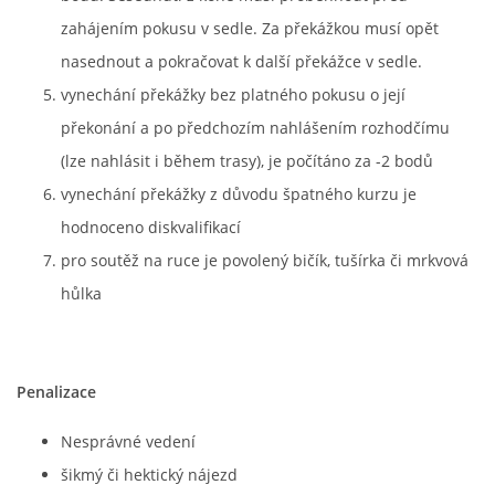
zahájením pokusu v sedle. Za překážkou musí opět
nasednout a pokračovat k další překážce v sedle.
vynechání překážky bez platného pokusu o její
překonání a po předchozím nahlášením rozhodčímu
(lze nahlásit i během trasy), je počítáno za -2 bodů
vynechání překážky z důvodu špatného kurzu je
hodnoceno diskvalifikací
pro soutěž na ruce je povolený bičík, tušírka či mrkvová
hůlka
Penalizace
Nesprávné vedení
šikmý či hektický nájezd