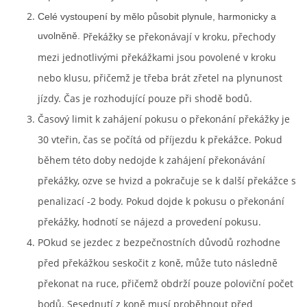
Celé vystoupení by mělo působit plynule, harmonicky a
uvolněně.
Překážky se překonávají v kroku, přechody
mezi jednotlivými překážkami jsou povolené v kroku
nebo klusu, přičemž je třeba brát zřetel na plynunost
jízdy. Čas je rozhodující pouze při shodě bodů.
Časový limit k zahájení pokusu o překonání překážky je
30 vteřin, čas se počítá od příjezdu k překážce. Pokud
během této doby nedojde k zahájení překonávání
překážky, ozve se hvizd a pokračuje se k další překážce s
penalizací -2 body. Pokud dojde k pokusu o překonání
překážky, hodnotí se nájezd a provedení pokusu.
POkud se jezdec z bezpečnostních důvodů rozhodne
před překážkou seskočit z koně, může tuto následně
překonat na ruce, přičemž obdrží pouze poloviční počet
bodů. Sesednutí z koně musí proběhnout před