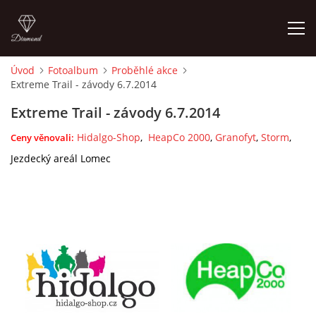
Úvod
Fotoalbum
Proběhlé akce
Extreme Trail - závody 6.7.2014
ÚVOD
Extreme Trail - závody 6.7.2014
KONTAKT
Hidalgo-Shop
,
HeapCo 2000
,
Granofyt
,
Storm
,
Ceny věnovali:
Jezdecký areál Lomec
VÝCVIK KONÍ
STÁJ ECOLA (HAKLOVY DVORY)
ECOLA EQUESTRIAN
PROBĚHLÉ AKCE