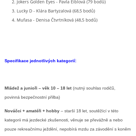
Jokers Golden Eyes - Pavla Eiblová (79 bodů)
Lucky D - Klára Bartyzalová (68,5 bodů)
Mufasa - Denisa Čtvrtníková (48,5 bodů)
Specifikace jednotlivých kategorií:
Mládež a junioři – věk 10 – 18 let
(nutný souhlas rodičů,
povinná bezpečnostní přilba)
Nováčci + amatéři + hobby
– starší 18 let, soutěžící v této
kategorii má jezdecké zkušenosti, věnuje se převážně a nebo
pouze rekreačnímu ježdění, nepobírá mzdu za závodění s koněm