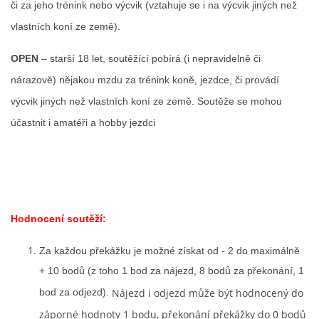
či za jeho trénink nebo výcvik (vztahuje se i na výcvik jiných než
vlastních koní ze země).
OPEN
– starší 18 let, soutěžící pobírá (i nepravidelně či
nárazově) nějakou mzdu za trénink koně, jezdce, či provádí
výcvik jiných než vlastních koní ze země. Soutěže se mohou
účastnit i amatéři a hobby jezdci
Hodnocení soutěží:
Za každou překážku je možné získat od - 2 do maximálně
+ 10 bodů (z toho 1 bod za nájezd, 8 bodů za překonání, 1
bod za odjezd).
Nájezd i odjezd může být hodnocený do
záporné hodnoty 1 bodu, překonání překážky do 0 bodů