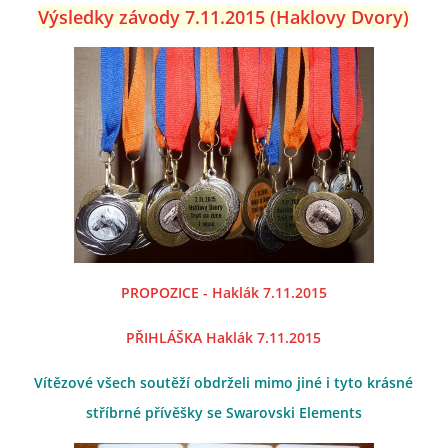
Výsledky závody 7.11.2015 (Haklovy Dvory)
AKCE 2025
AKCE 2026
PROPOZICE - Haklák 7.11.2015
© 2026 eStránky.cz
PŘIHLÁŠKA Haklák 7.11.2015
Vítězové všech soutěží obdrželi mimo jiné i tyto krásné
stříbrné přívěšky se Swarovski Elements