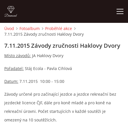
Úvod
Fotoalbum
Proběhlé akce
7.11.2015 Závody zručnosti Haklovy Dvory
ÚVOD
7.11.2015 Závody zručnosti Haklovy Dvory
KONTAKT
Místo závodů:
JA Haklovy Dvory
Pořadatel:
Stáj Ecola - Pavla Cihlová
VÝCVIK KONÍ
Datum:
7.11.2015 10:00 - 15:00
STÁJ ECOLA (HAKLOVY DVORY)
Závody určené pro začínající jezdce a jezdce rekreační bez
jezdecké licence ČJF, dále pro koně mladé a pro koně na
ECOLA EQUESTRIAN
rekreační úrovni. Počet startujících v každé soutěži je
omezený na 10 soutěžících.
PROBĚHLÉ AKCE