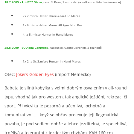
18.7.2009 - ApHCCZ Show
, ranč El Paso, 2 rozhodčí (a celkem solidní konkurence)
AKCE 2025
2x 2.místo Halter Three-Year-Old Mares
1x 6.místo Halter Mares All Ages Non Pro
AKCE 2026
4. a 5. místo Hunter in Hand Mares
28.8.2009 - EU Appa-Congress
, Rakousko, Gallneukirchen, 4 rozhodčí
1x 2. a 3x 3.místo Hunter in Hand Mares
Otec:
Jokers Golden Eyes
(import Německo)
Babeta je silná kobylka s velmi dobrým osvalením v all-round
typu, vhodná jak pro western, tak anglické ježdění, rekreaci či
© 2026 eStránky.cz
sport. Při výcviku je pozorná a učenlivá, ochotná a
komunikativní... i když se občas projevuje její flegmatická
povaha, je pod sedlem dobře a lehce jezditelná, je spolehlivá,
trpělivá a tolerantní k jezdeckým chybám. KVH 160 cm.