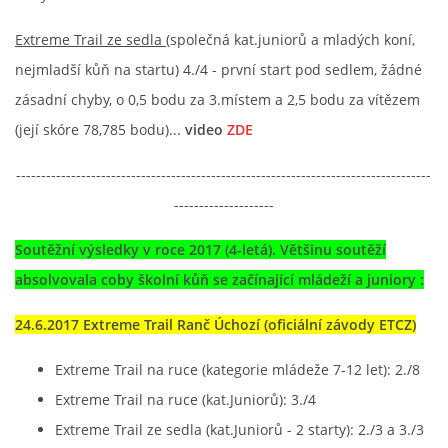
Extreme Trail ze sedla
(společná kat.juniorů a mladých koní,
nejmladší kůň na startu) 4./4 - první start pod sedlem, žádné
zásadní chyby, o 0,5 bodu za 3.místem a 2,5 bodu za vítězem
(její skóre 78,785 bodu)...
video
ZDE
-----------------------------------------------------------------------------------
--------------------
Soutěžní výsledky v roce 2017 (4-letá). Většinu soutěží
absolvovala coby školní kůň se začínající mládeží a juniory :
24.6.2017 Extreme Trail Ranč Úchozí (oficiální závody ETCZ)
Extreme Trail na ruce (kategorie mládeže 7-12 let): 2./8
Extreme Trail na ruce (kat.Juniorů): 3./4
Extreme Trail ze sedla (kat.Juniorů - 2 starty): 2./3 a 3./3