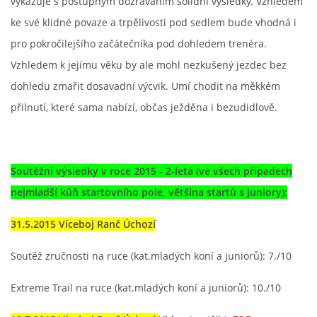
vykazuje s postupným dozráváním solidní výsledky. Vzhledem
ke své klidné povaze a trpělivosti pod sedlem bude vhodná i
pro pokročilejšího začátečníka pod dohledem trenéra.
Vzhledem k jejímu věku by ale mohl nezkušený jezdec bez
dohledu zmařit dosavadní výcvik. Umí chodit na měkkém
přilnutí, které sama nabízí, občas ježděna i bezudidlově.
Soutěžní výsledky v roce 2015 - 2-letá (ve všech případech
nejmladší kůň startovního pole, většina startů s juniory):
31.5.2015 Víceboj Ranč Úchozí
Soutěž zručnosti na ruce (kat.mladých koní a juniorů): 7./10
Extreme Trail na ruce (kat.mladých koní a juniorů): 10./10