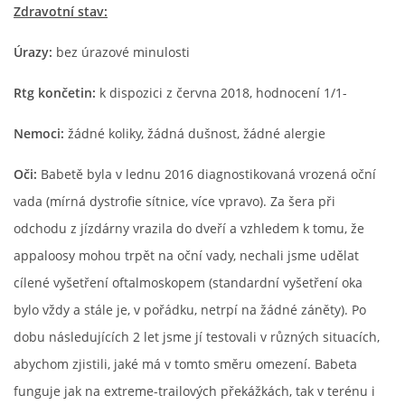
Zdravotní stav:
Úrazy:
bez úrazové minulosti
Rtg končetin:
k dispozici z června 2018, hodnocení 1/1-
Nemoci:
žádné koliky, žádná dušnost, žádné alergie
Oči:
Babetě byla v lednu 2016 diagnostikovaná vrozená oční
vada (mírná dystrofie sítnice, více vpravo). Za šera při
odchodu z jízdárny vrazila do dveří a vzhledem k tomu, že
appaloosy mohou trpět na oční vady, nechali jsme udělat
cílené vyšetření oftalmoskopem (standardní vyšetření oka
bylo vždy a stále je, v pořádku, netrpí na žádné záněty). Po
dobu následujících 2 let jsme jí testovali v různých situacích,
abychom zjistili, jaké má v tomto směru omezení. Babeta
funguje jak na extreme-trailových překážkách, tak v terénu i