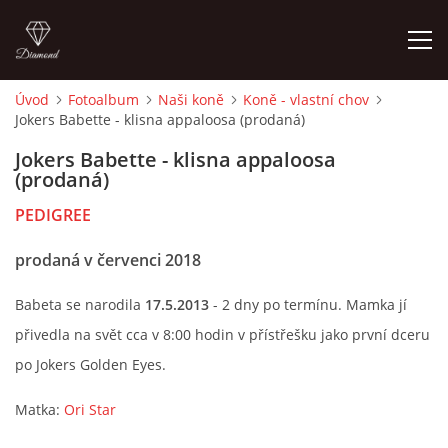
Úvod
Fotoalbum
Naši koně
Koně - vlastní chov
Jokers Babette - klisna appaloosa (prodaná)
ÚVOD
Jokers Babette - klisna appaloosa
(prodaná)
KONTAKT
PEDIGREE
VÝCVIK KONÍ
prodaná v červenci 2018
STÁJ ECOLA (HAKLOVY DVORY)
Babeta se narodila
17.5.2013
- 2 dny po termínu. Mamka jí
přivedla na svět cca v 8:00 hodin v přístřešku jako první dceru
po Jokers Golden Eyes.
ECOLA EQUESTRIAN
Matka:
Ori Star
PROBĚHLÉ AKCE