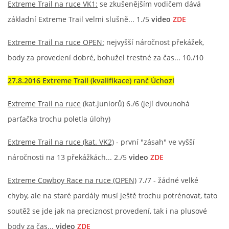
Extreme Trail na ruce VK1:
se zkušenějším vodičem dává
základní Extreme Trail velmi slušně... 1./5
video
ZDE
Extreme Trail na ruce OPEN:
nejvyšší náročnost překážek,
body za provedení dobré, bohužel trestné za čas... 10./10
27.8.2016 Extreme Trail (kvalifikace) ranč Úchozí
Extreme Trail na ruce
(kat.juniorů) 6./6 (její dvounohá
parťačka trochu poletla úlohy)
Extreme Trail na ruce (kat. VK2)
- první "zásah" ve vyšší
náročnosti na 13 překážkách... 2./5
video
ZDE
Extreme Cowboy Race na ruce (OPEN)
7./7 - žádné velké
chyby, ale na staré pardály musí ještě trochu potrénovat, tato
soutěž se jde jak na preciznost provedení, tak i na plusové
body za čas...
video
ZDE