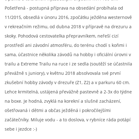
Pošetřená - postupná příprava na obsedání probíhala od
11/2015, obsedlá v únoru 2016, zpočátku ježděna westernově
v rekreačním režimu, od dubna 2018 v přípravě na drezuru a
skoky. Pohodová cestovatelka přepravníkem, neřeší cizí
prostředí ani závodní atmosféru, do terénu chodí s koňmi i
sama, účastnice několika závodů na hobby i oficiální úrovni v
trailu a Extreme Trailu na ruce i ze sedla (soutěží se účastnila
převážně s juniory), v květnu 2018 absolvovala své první
zkušební hobby závody v drezuře (Z1, Z2) a v parkuru 60 cm.
Lehce krmitelná, ustájená převážně pastevně a 2-3x do týdne
na boxe. Je hodná, zvyklá na korekní a slušné zacházení,
ošetřovaná i dětmi a občas ježděná i pokročilejšími
začátečníky. Miluje vodu - a to doslova, v rybníce ráda potápí
sebe i jezdce :-)