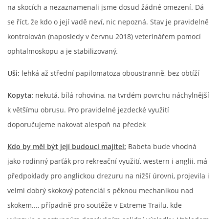
na skocích a nezaznamenali jsme dosud žádné omezení. Dá
se říct, že kdo o její vadě neví, nic nepozná. Stav je pravidelně
kontrolován (naposledy v červnu 2018) veterinářem pomocí
ophtalmoskopu a je stabilizovaný.
Uši:
lehká až střední papilomatoza oboustranně, bez obtíží
Kopyta:
nekutá, bílá rohovina, na tvrdém povrchu náchylnější
k většímu obrusu. Pro pravidelné jezdecké využití
doporučujeme nakovat alespoň na předek
Kdo by měl být její budoucí majitel:
Babeta bude vhodná
jako rodinný parťák pro rekreační využití, western i anglii, má
předpoklady pro anglickou drezuru na nižší úrovni, projevila i
velmi dobrý skokový potenciál s pěknou mechanikou nad
skokem..., případně pro soutěže v Extreme Trailu, kde