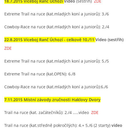
18.7.2015 Víceboj Ranč Úchozí
Video
(sestřih)
ZDE
Extreme Trail na ruce (kat.mladých koní a juniorů): 3./6
Cowboy-Race na ruce (kat.mladých koní a juniorů): 2./4
22.8.2015 Víceboj Ranč Úchozí - celkově 10./11
Video (sestřih)
ZDE
Extreme Trail na ruce (kat.mladých koní a juniorů): 5./5
Extreme Trail na ruce (kat.OPEN): 6./8
Cowboy-Race na ruce (kat.mladých koní a juniorů):6./6
7.11.2015 Místní závody zručnosti Haklovy Dvory
Trail na ruce (kat. začátečníků): 2./4 .....video
ZDE
Trail na ruce (kat.středně pokročilých): 4.+ 5./6 (2 starty)
video