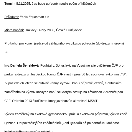
Termín:
8.11.2025, čas bude upřesněn podle počtu přihlášených
AKCE 2025
Pořadatel:
Ecola Equestrian z.s.
AKCE 2026
Místo konání:
Haklovy Dvory 2006, České Budějovice
Pro koho:
pro koně i jezdce od základního výcviku po pokročilé (do drezurní úrovně
S)
Ing.Daniela Šeneklová
:
Pochází z Bohuslavic na Vysočině a je cvičitelem ČJF pro
parkur a drezuru. Jezdeckou licenci ČJF vlastní přes 30 let, sportovní výkonnost "S".
V posledních letech se aktivně věnuje výcviku koní i přípravě jezdců, s aktuálním
zaměřením na výcvik mladých koní, se kterými statuje na závodech v drezuře pod
© 2026 eStránky.cz
ČJF. Od roku 2013 školí instruktory jezdectví s akreditací MŠMT.
Výcvik zaměřený na skokově-gymnastickou práci a skokovou průpravu, výcvik koně
i jezdce.
Od pokročilejších začátečníků (koní i jezdců) až po pokročilé. Možnost i
individuálního drezurního tréninku.