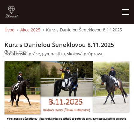
Úvod
Akce 2025
Kurz s Danielou Šeneklovou 8.11.2025
ÚVOD
Kurz s Danielou Šeneklovou 8.11.2025
8. 11. 2025
Jízdárenská práce, gymnastika, skoková průprava.
KONTAKT
VÝCVIK KONÍ
STÁJ ECOLA (HAKLOVY DVORY)
ECOLA EQUESTRIAN
PROBĚHLÉ AKCE