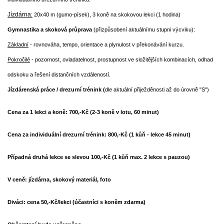
Jízdárna:
20x40 m (gumo-písek),
3 koně na skokovou lekci (1 hodina)
Gymnastika a skoková průprava
(přizpůsobení aktuálnímu stupni výcviku):
Základní
- rovnováha, tempo, orientace a plynulost v překonávání kurzu.
Pokročilé
- pozornost, ovladatelnost, prostupnost ve složitějších kombinacích, odhad
odskoku a řešení distančních vzdáleností.
Jízdárenská práce / drezurní trénink (
dle aktuální přiježděnosti až do úrovně "S")
Cena za 1 lekci a koně: 700,-Kč (2-3 koně v lotu, 60 minut)
Cena za individuální drezurní trénink: 800,-Kč (1 kůň - lekce 45 minut)
Případná druhá lekce se slevou 100,-Kč (1 kůň max. 2 lekce s pauzou)
V ceně: jízdárna, skokový materiál, foto
Diváci: cena 50,-Kč/lekci (účastníci s koněm zdarma)