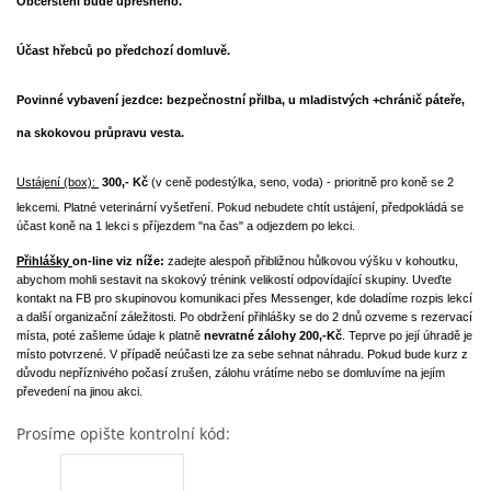
Občerstení bude upřesněno.
Účast hřebců po předchozí domluvě.
Povinné vybavení jezdce: bezpečnostní přilba, u mladistvých +chránič páteře,
na skokovou průpravu vesta.
Ustájení (box):
3
0
0,- Kč
(v ceně podestýlka, seno, voda) - prioritně pro koně se 2
lekcemi. Platné veterinární vyšetření. Pokud nebudete chtít ustájení, předpokládá se
účast koně na 1 lekci s příjezdem "na čas" a odjezdem po lekci.
Přihlášky
on-line viz níže:
zadejte alespoň přibližnou hůlkovou výšku v kohoutku,
abychom mohli sestavit na skokový trénink velikostí odpovídající skupiny. Uveďte
kontakt na FB pro skupinovou komunikaci přes Messenger, kde doladíme rozpis lekcí
a další organizační záležitosti. Po obdržení přihlášky se do 2 dnů ozveme s rezervací
místa, poté zašleme údaje k platně
nevratné zálohy 200,-Kč
. Teprve po její úhradě je
místo potvrzené. V případě neúčasti lze za sebe sehnat náhradu. Pokud bude kurz z
důvodu nepříznivého počasí zrušen, zálohu vrátíme nebo se domluvíme na jejím
převedení na jinou akci.
Prosíme opište kontrolní kód: