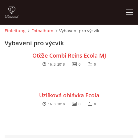
Einleitung
Fotoalbum
Vybavení pro výcvik
EINLEITUNG
Vybavení pro výcvik
Otěže Combi Reins Ecola MJ
16. 3. 2018
0
0
© 2026 eStránky.cz
Uzlíková ohlávka Ecola
16. 3. 2018
0
0